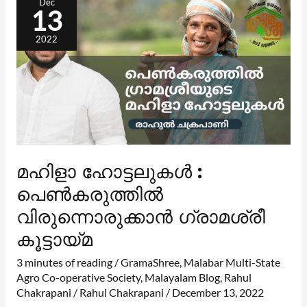
Dec
:
13
പെൺകരുത്തിൽ
വിരുന്നൊരുക്കാൻ
ഗ്രാമശ്രീ
കൂട്ടായ്മ
2022
മഹിളാ ഹോട്ടലുകൾ :
പെൺകരുത്തിൽ
വിരുന്നൊരുക്കാൻ ഗ്രാമശ്രീ
കൂട്ടായ്മ
3 minutes of reading
/
GramaShree
,
Malabar Multi-State
Agro Co-operative Society
,
Malayalam Blog
,
Rahul
Chakrapani
/
Rahul Chakrapani
/
December 13, 2022