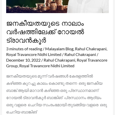
ജനകീയതയുടെ നാലാം
വർഷത്തിലേക്ക് റോയൽ
ട്രാവൻകൂർ
3 minutes of reading
/
Malayalam Blog
,
Rahul Chakrapani
,
Royal Travancore Nidhi Limited
/
Rahul Chakrapani
/
December 10, 2022
/
Rahul Chakrapani
,
Royal Travancore
Group
,
Royal Travancore Nidhi Limited
ജനകീയതയുടെ മൂന്ന് വർഷങ്ങൾ കേരളത്തിൽ
കഴിഞ്ഞ കുറച്ചു കാലം കൊണ്ടു തന്നെ ഒരു ജനകീയ
ബാങ്ക് ആയി മാറാൻ കഴിഞ്ഞ ഒരു പ്രസ്ഥാനമാണ്
റോയൽ ട്രാവൻകൂർ ബാങ്കിങ് പ്രസ്ഥാനം ആദ്യം
ഒരു വളരെ ചെറിയ സംരംഭമായി തുടങ്ങിയ വളരെ ഒരു
ചെറിയ ബാങ്കിങ്