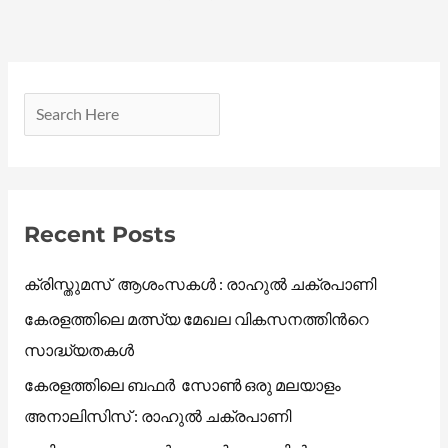
Recent Posts
ക്രിസ്തുമസ് ആശംസകൾ : രാഹുൽ ചക്രപാണി
കേരളത്തിലെ മത്സ്യ മേഖല വികസനത്തിൻറെ
സാദ്ധ്യതകൾ
കേരളത്തിലെ ബഫർ സോൺ ഒരു മലയാളം
അനാലിസിസ് : രാഹുൽ ചക്രപാണി