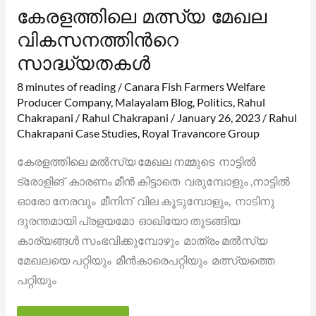
കേരളത്തിലെ മത്സ്യ മേഖല
വികസനത്തിൻറെ
സാദ്ധ്യതകൾ
8 minutes of reading
/
Canara Fish Farmers Welfare
Producer Company
,
Malayalam Blog
,
Politics
,
Rahul
Chakrapani
/
Rahul Chakrapani
/
January 26, 2023
/
Rahul
Chakrapani Case Studies
,
Royal Travancore Group
കേരളത്തിലെ മൽസ്യ മേഖല നമ്മുടെ നാട്ടിൽ
ട്രോളിങ് കാരണം മീൻ കിട്ടാതെ വരുമ്പോളും ,നാട്ടിൽ
ഓരോ നേരവും മീനിന് വില കൂടുമ്പോളും, നാടിനു
ദുരന്തമായി പ്രളയമോ ഓഖിയോ തുടങ്ങിയ
കാര്യങ്ങൾ സംഭവിക്കുമ്പോഴും മാത്രം മൽസ്യ
മേഖലയെ പറ്റിയും മീൻകാരെപറ്റിയും മത്സ്യത്തെ
പറ്റിയും