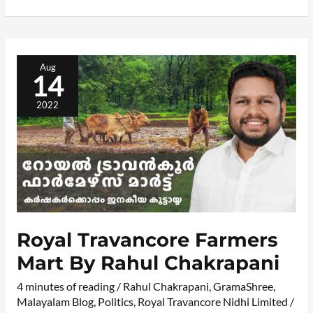
ROYAL
TRAVANCORE
Aug
FARMERS
14
MART
BY
RAHUL
CHAKRAPANI
2022
Royal Travancore Farmers
Mart By Rahul Chakrapani
4 minutes of reading
/
Rahul Chakrapani
,
GramaShree
,
Malayalam Blog
,
Politics
,
Royal Travancore Nidhi Limited
/