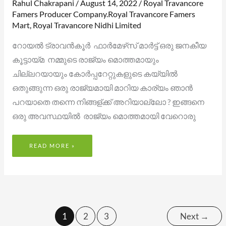
Rahul Chakrapani
/
August 14, 2022
/
Royal Travancore
Famers Producer Company.Royal Travancore Famers
Mart
,
Royal Travancore Nidhi Limited
റോയൽ ട്രാവൻകൂർ ഫാർമേഴ്‌സ് മാർട്ട് ഒരു ജനകീയ
കൂട്ടായ്മ നമ്മുടെ രാജ്യം മൊത്തമായും
ചില്ലറയായും കോർപ്പറേറ്റുകളുടെ കയ്യിൽ
ഒതുങ്ങുന്ന ഒരു രാജ്യമായി മാറിയ കാര്യം ഞാൻ
പറയാതെ തന്നെ നിങ്ങള്ക്ക് അറിയാല്ലോ ? ഇങ്ങനെ
ഒരു അവസ്ഥയിൽ രാജ്യം മൊത്തമായി വേറൊരു
READ MORE »
1
2
3
Next
→