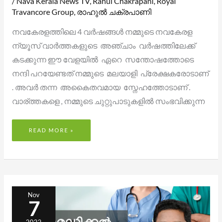
/
Nava Kerala News TV
,
Rahul Chakrapani
,
Royal
Travancore Group
,
രാഹുൽ ചക്രപാണി
നവകേരളത്തിലെ 4 വർഷങ്ങൾ നമ്മുടെ നവകേരള
ന്യൂസ് വാർത്തകളുടെ അഞ്ചാം വർഷത്തിലേക്ക്
കടക്കുന്ന ഈ വേളയിൽ ഏറെ സന്തോഷത്തോടെ
നന്ദി പറയേണ്ടത് നമ്മുടെ മലയാളി പ്രേക്ഷകരോടാണ്
. അവർ തന്ന അകൈതവമായ സ്നേഹത്തോടാണ് .
വാര്ത്തകളെ , നമ്മുടെ ചുറ്റുപാടുകളിൽ സംഭവിക്കുന്ന
READ MORE »
മെഡ്‌സിറ്റി
ഹെൽത്ത്
Nov
ആൻഡ്
7
അലൈഡ്
സയൻസ്: മടിക്കേരിയിൽ
പാരാമെഡിക്കൽ
ക്യാമ്പസ്
2022