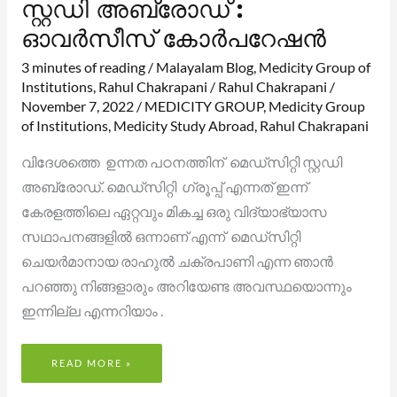
സ്റ്റഡി അബ്രോഡ് :
ഓവർസീസ് കോർപറേഷൻ
3 minutes of reading
/
Malayalam Blog
,
Medicity Group of
Institutions
,
Rahul Chakrapani
/
Rahul Chakrapani
/
November 7, 2022
/
MEDICITY GROUP
,
Medicity Group
of Institutions
,
Medicity Study Abroad
,
Rahul Chakrapani
വിദേശത്തെ ഉന്നത പഠനത്തിന് മെഡ്‌സിറ്റി സ്റ്റഡി
അബ്രോഡ്. മെഡ്‌സിറ്റി ഗ്രൂപ്പ് എന്നത് ഇന്ന്
കേരളത്തിലെ ഏറ്റവും മികച്ച ഒരു വിദ്യാഭ്യാസ
സഥാപനങ്ങളിൽ ഒന്നാണ് എന്ന് മെഡ്‌സിറ്റി
ചെയർമാനായ രാഹുൽ ചക്രപാണി എന്ന ഞാൻ
പറഞ്ഞു നിങ്ങളാരും അറിയേണ്ട അവസ്ഥയൊന്നും
ഇന്നില്ല എന്നറിയാം .
READ MORE »