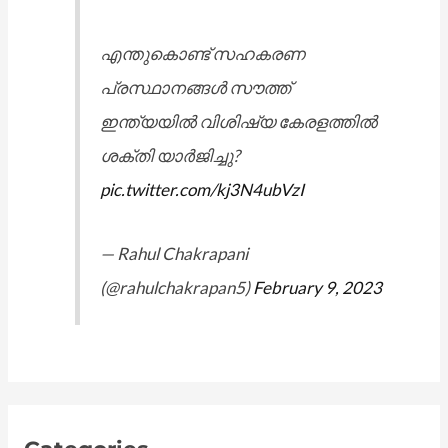
എന്തുകൊണ്ട് സഹകരണ
പ്രസ്ഥാനങ്ങൾ സൗത്ത്
ഇന്ത്യയിൽ വിശിഷ്യ കേരളത്തിൽ
ശക്തി യാർജിച്ചു?
pic.twitter.com/kj3N4ubVzI
— Rahul Chakrapani
(@rahulchakrapan5)
February 9, 2023