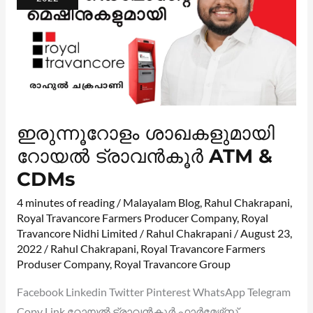
ഇരുന്നൂറോളം ശാഖകളുമായി
റോയൽ ട്രാവൻകൂർ ATM &
CDMs
4 minutes of reading
/
Malayalam Blog
,
Rahul Chakrapani
,
Royal Travancore Farmers Producer Company
,
Royal
Travancore Nidhi Limited
/
Rahul Chakrapani
/
August 23,
2022
/
Rahul Chakrapani
,
Royal Travancore Farmers
Produser Company
,
Royal Travancore Group
Facebook Linkedin Twitter Pinterest WhatsApp Telegram
Copy Link റോയൽ ട്രാവൻകൂർ ഫാർമേഴ്‌സ്