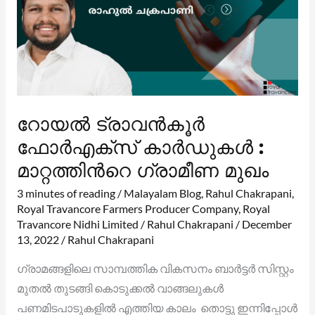
റോയൽ ട്രാവൻകൂർ
ഫോർഎക്സ് കാർഡുകൾ :
മാറ്റത്തിൻറെ ഗ്രാമീണ മുഖം
3 minutes of reading
/
Malayalam Blog
,
Rahul Chakrapani
,
Royal Travancore Farmers Producer Company
,
Royal
Travancore Nidhi Limited
/
Rahul Chakrapani
/
December
13, 2022
/
Rahul Chakrapani
ഗ്രാമങ്ങളിലെ സാമ്പത്തിക വികസനം ബാർട്ടർ സിസ്റ്റം
മുതൽ തുടങ്ങി കൊടുക്കൽ വാങ്ങലുകൾ
പണമിടപാടുകളിൽ എത്തിയ കാലം തൊട്ടു ഇന്നിപ്പോൾ