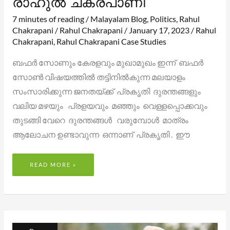
രാഹുൽ ചക്രപാണി
7 minutes of reading
/
Malayalam Blog
,
Politics
,
Rahul
Chakrapani
/
Rahul Chakrapani
/
January 17, 2023
/
Rahul
Chakrapani
,
Rahul Chakrapani Case Studies
ബഫർ സോണും കേരളവും മുഖാമുഖം ഇന്ന് ബഫർ
സോൺ വിഷയത്തിൽ തട്ടിനിൽകുന്ന മലയാളം
സംസാരിക്കുന്ന ജനതയ്ക്ക് പ്രകൃതി ദുരന്തങ്ങളും
വലിയ മഴയും പ്രളയവും മഞ്ഞും വെള്ളപ്പൊക്കവും
തുടങ്ങി വേറെ ദുരന്തങ്ങൾ വരുമ്പോൾ മാത്രം
ആലോചന ഉണ്ടാവുന്ന ഒന്നാണ് പ്രകൃതി . ഈ
READ MORE »
മഹിളാ
ഹോട്ടലുകൾ