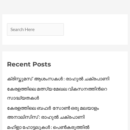
Recent Posts
ക്രിസ്തുമസ് ആശംസകൾ : രാഹുൽ ചക്രപാണി
കേരളത്തിലെ മത്സ്യ മേഖല വികസനത്തിൻറെ
സാദ്ധ്യതകൾ
കേരളത്തിലെ ബഫർ സോൺ ഒരു മലയാളം
അനാലിസിസ് : രാഹുൽ ചക്രപാണി
മഹിളാ ഹോട്ടലുകൾ : പെൺകരുത്തിൽ