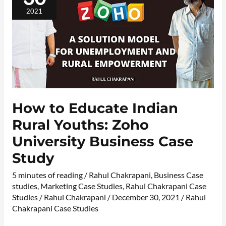
YOUTHS:
ZOHO
2021
UNIVERSITY
BUSINESS
CASE
STUDY
How to Educate Indian
Rural Youths: Zoho
University Business Case
Study
5 minutes of reading
/
Rahul Chakrapani
,
Business Case
studies
,
Marketing Case Studies
,
Rahul Chakrapani Case
Studies
/
Rahul Chakrapani
/
December 30, 2021
/
Rahul
Chakrapani Case Studies