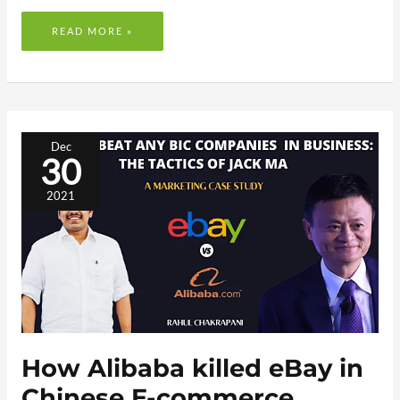
READ MORE »
HOW
ALIBABA
Dec
KILLED
30
EBAY
IN
CHINESE
E-
2021
COMMERCE
MARKET:
A
CASE
STUDY
How Alibaba killed eBay in
Chinese E-commerce