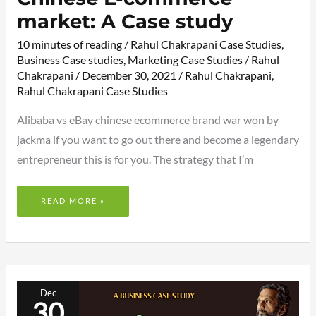
market: A Case study
10 minutes of reading
/
Rahul Chakrapani Case Studies
,
Business Case studies
,
Marketing Case Studies
/
Rahul
Chakrapani
/
December 30, 2021
/
Rahul Chakrapani
,
Rahul Chakrapani Case Studies
Alibaba vs eBay chinese ecommerce brand war won by
jackma if you want to go out there and become a legendary
entrepreneur this is for you. The strategy that I’m
READ MORE »
HOW
TO
Dec
EDUCATE
30
INDIAN
RURAL