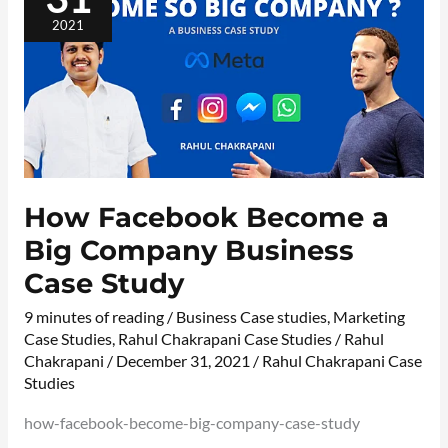
COMPANY
BUSINESS
2021
CASE
STUDY
How Facebook Become a
Big Company Business
Case Study
9 minutes of reading
/
Business Case studies
,
Marketing
Case Studies
,
Rahul Chakrapani Case Studies
/
Rahul
Chakrapani
/
December 31, 2021
/
Rahul Chakrapani Case
Studies
how-facebook-become-big-company-case-study