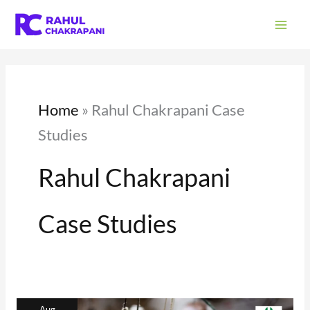
Skip
S
to
e
content
a
r
c
Home
»
Rahul Chakrapani Case
h
Studies
Rahul Chakrapani
Case Studies
കേരളത്തിലെ
കൈത്തറി
Aug