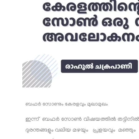
ബഫർ സോണും കേരളവും മുഖാമുഖം
ഇന്ന് ബഫർ സോൺ വിഷയത്തിൽ തട്ടിനിൽകുന്
ദുരന്തങ്ങളും വലിയ മഴയും പ്രളയവും മഞ്ഞും 