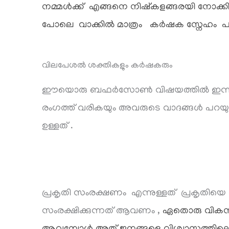
നമ്മൾക്ക് എങ്ങനെ നിഷ്കളങ്ങരയി നോക്കി ന
പോലെ വാക്കിൽ മാത്രം കർഷക സ്നേഹം പറ
വിലപേശൽ ശക്തികളും കർഷകരും
ഈയൊരു ബഫർസോൺ വിഷയത്തിൽ ഇന്ന് ഒരു വിഭ
രംഗത്ത് വരികയും അവരുടെ വാദങ്ങൾ പറയുക
ഉള്ളത് .
പ്രകൃതി സംരക്ഷണം എന്നുള്ളത് പ്രകൃതിയെ 
സംരക്ഷിക്കുന്നത് ആവണം ,
ഏതൊരു വികസനവു