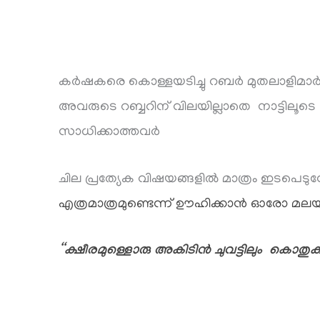
കർഷകരെ കൊള്ളയടിച്ചു റബർ മുതലാളിമ
അവരുടെ റബ്ബറിന് വിലയില്ലാതെ നാട്ടില
സാധിക്കാത്തവർ
ചില പ്രത്യേക വിഷയങ്ങളിൽ മാത്രം ഇടപെടു
എത്രമാത്രമുണ്ടെന്ന് ഊഹിക്കാൻ ഓരോ മലയാള
“ക്ഷീരമുള്ളൊരു അകിടിൻ ചുവട്ടിലും കൊത