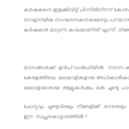
കർഷകനെ ഇളക്കിവിട്ട് പിന്നിൽനിന്ന് കോർപ്പറേ
സാമുദായിക സംഘടനകനകലോടും പറയാനുള്ളത
കർഷകൻ മാറുന്ന കാലമാണിത് എന്ന് നിങ്
മാസങ്ങൾക്ക് മുൻപ് ഡൽഹിയിൽ നടന്ന കാർഷ
കേരളത്തിലെ മലയാളികളായ അധികാരികൾക്ക
മേലാളന്മാരായ ആളുകൾക്കും ഒരു ചൂണ്ടു 
ചോദ്യവും ചൂണ്ടുവിരലും നിങ്ങള്ക്ക് നേരെയ
ഈ സ്വപ്നകൊട്ടാരത്തിൽ ?