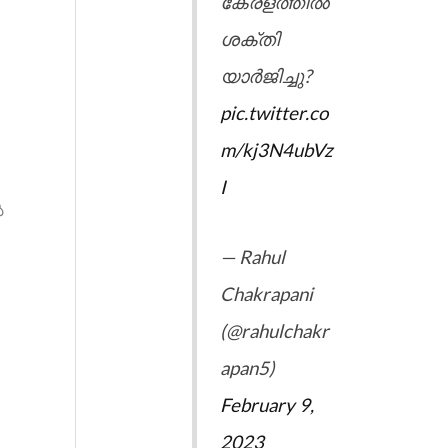
കേരളത്തിൽ
ശക്തി
യാർജിച്ചു?
pic.twitter.co
m/kj3N4ubVz
I
ൽ
— Rahul
Chakrapani
(@rahulchakr
apan5)
February 9,
2023