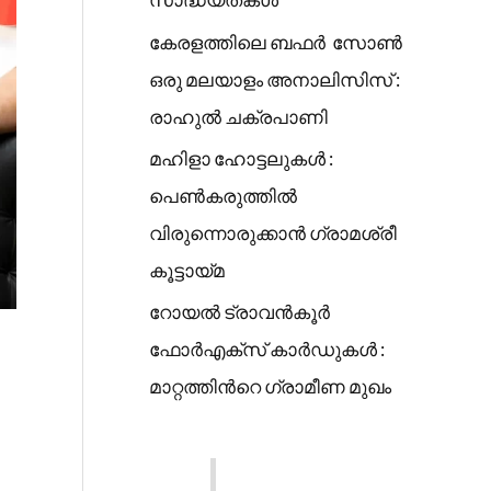
കേരളത്തിലെ ബഫർ സോൺ
ഒരു മലയാളം അനാലിസിസ് :
രാഹുൽ ചക്രപാണി
മഹിളാ ഹോട്ടലുകൾ :
പെൺകരുത്തിൽ
വിരുന്നൊരുക്കാൻ ഗ്രാമശ്രീ
കൂട്ടായ്മ
റോയൽ ട്രാവൻകൂർ
ഫോർഎക്സ് കാർഡുകൾ :
മാറ്റത്തിൻറെ ഗ്രാമീണ മുഖം