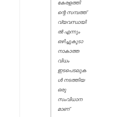
കേരളത്തി
ന്റെ സമ്പത്ത്
വ്യവസ്ഥയി
ൽ എന്നും
ഒഴിച്ചുകൂടാ
നാകാത്ത
വിധം
ഇടപെടലുക
ൾ നടത്തിയ
ഒരു
സംവിധാന
മാണ്