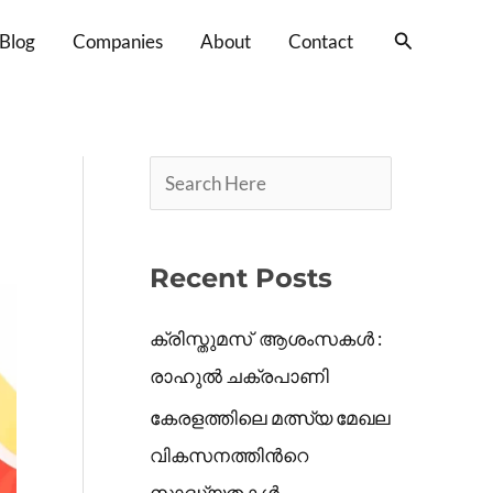
S
Search
Blog
Companies
About
Contact
e
a
r
c
h
Recent Posts
ക്രിസ്തുമസ് ആശംസകൾ :
രാഹുൽ ചക്രപാണി
കേരളത്തിലെ മത്സ്യ മേഖല
വികസനത്തിൻറെ
സാദ്ധ്യതകൾ