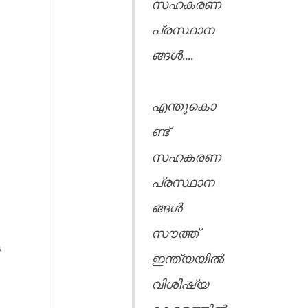
സഹകരണ
പ്രസ്ഥാന
ങ്ങൾ....
എന്തുകൊ
ണ്ട്
സഹകരണ
പ്രസ്ഥാന
ങ്ങൾ
സൗത്ത്
ു
ഇന്ത്യയിൽ
വിശിഷ്യ