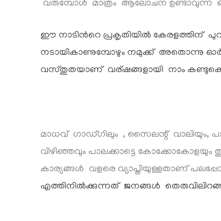
വരുമ്പോൾ മാത്രം ആലോചന ഉണ്ടാവുന്ന ഒന
ഈ നാടിൻറെ പ്രകൃതിയിൽ കേരളത്തിന് പ
നടായികാണുമ്പോഴും നമുക്ക് അതൊന്നു ഓ
വസ്തുതയാണ് വര്ഷങ്ങളായി നാം കണ്ടുകൊണ്ട
മാധവ് ഗാഡ്ഗിലും , സൈലന്റ് വാലിയും, പാത്ര
വിഴിഞ്ഞവും പാലക്കാട്ടെ കോക്കോകോളയും തു
കാര്യങ്ങൾ വളരെ വ്യാപ്തിയുള്ളതാണ് പലപ്പ
എത്തിനിൽക്കുന്നത് ജനങ്ങൾ തെരുവിലിറ