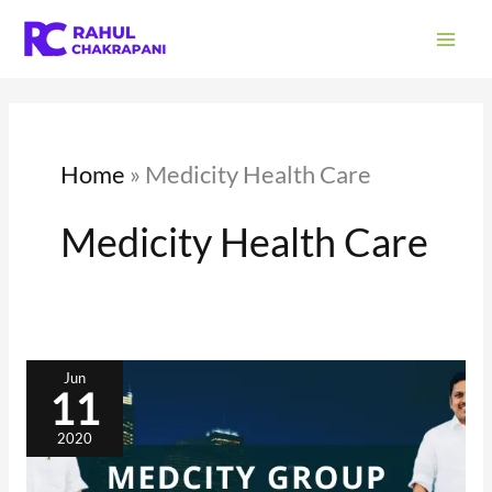
Skip
S
to
e
content
a
r
c
Home
»
Medicity Health Care
h
Medicity Health Care
THE
ORIGIN
Jun
OF
11
MEDCITY
GROUP
OF
INSTITUTIONS
2020