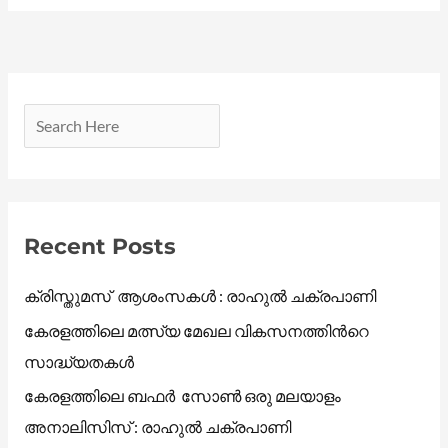
Recent Posts
ക്രിസ്തുമസ് ആശംസകൾ : രാഹുൽ ചക്രപാണി
കേരളത്തിലെ മത്സ്യ മേഖല വികസനത്തിൻറെ
സാദ്ധ്യതകൾ
കേരളത്തിലെ ബഫർ സോൺ ഒരു മലയാളം
അനാലിസിസ് : രാഹുൽ ചക്രപാണി