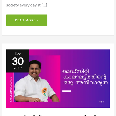
society every day. it […]
READ MORE »
മെഡ്‌സിറ്റി കാലഘട്ടത്തിന്റെ
ഒരു
Dec
അനിവാര്യത
30
2019