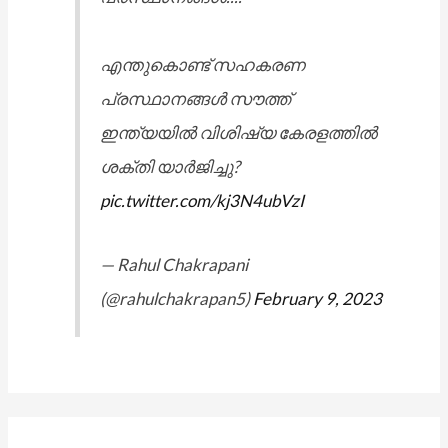
എന്തുകൊണ്ട് സഹകരണ
പ്രസ്ഥാനങ്ങൾ സൗത്ത്
ഇന്ത്യയിൽ വിശിഷ്യ കേരളത്തിൽ
ശക്തി യാർജിച്ചു?
pic.twitter.com/kj3N4ubVzI
— Rahul Chakrapani
(@rahulchakrapan5)
February 9, 2023