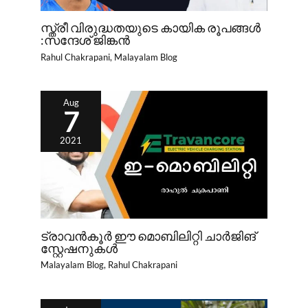
സ്ത്രീ വിരുദ്ധതയുടെ കായിക രൂപങ്ങൾ
:സന്ദേശ് ജിങ്കൻ
Rahul Chakrapani
,
Malayalam Blog
Aug
7
2021
ട്രാവൻകൂർ ഈ മൊബിലിറ്റി ചാർജിങ്
സ്റ്റേഷനുകൾ
Malayalam Blog
,
Rahul Chakrapani