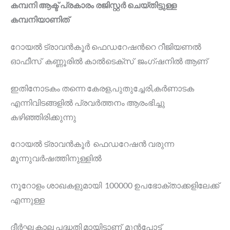
കമ്പനി ആക്ട് പ്രകാരം രജിസ്റ്റർ ചെയ്തിട്ടുള്ള
കമ്പനിയാണിത്
റോയൽ ട്രാവൻകൂർ ഫെഡറേഷൻറെ റീജിയണൽ
ഓഫീസ് കണ്ണൂരിൽ കാൽടെക്സ് ജംഗ്ഷനിൽ ആണ്
ഇതിനോടകം തന്നെ കേരള,പുതുച്ചേരി,കർണാടക
എന്നിവിടങ്ങളിൽ പ്രവർത്തനം ആരംഭിച്ചു
കഴിഞ്ഞിരിക്കുന്നു
റോയൽ ട്രാവൻകൂർ ഫെഡറേഷൻ വരുന്ന
മൂന്നുവർഷത്തിനുള്ളിൽ
നൂറോളം ശാഖകളുമായി 100000 ഉപഭോക്താക്കളിലേക്ക്
എന്നുള്ള
ദീർഘ കാല പദ്ധതി മായിട്ടാണ് മുൻപോട്ട്