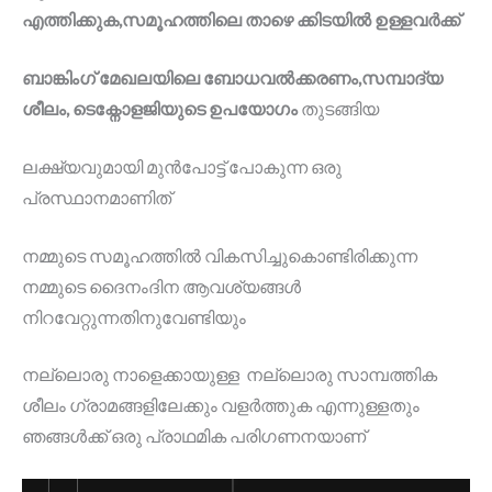
എത്തിക്കുക,സമൂഹത്തിലെ താഴെ ക്കിടയിൽ ഉള്ളവർക്ക്
ബാങ്കിംഗ് മേഖലയിലെ ബോധവൽക്കരണം,സമ്പാദ്യ
ശീലം, ടെക്നോളജിയുടെ ഉപയോഗം
തുടങ്ങിയ
ലക്ഷ്യവുമായി മുൻപോട്ട് പോകുന്ന ഒരു
പ്രസ്ഥാനമാണിത്
നമ്മുടെ സമൂഹത്തിൽ വികസിച്ചുകൊണ്ടിരിക്കുന്ന
നമ്മുടെ ദൈനംദിന ആവശ്യങ്ങൾ
നിറവേറ്റുന്നതിനുവേണ്ടിയും
നല്ലൊരു നാളെക്കായുള്ള നല്ലൊരു സാമ്പത്തിക
ശീലം ഗ്രാമങ്ങളിലേക്കും വളർത്തുക എന്നുള്ളതും
ഞങ്ങൾക്ക് ഒരു പ്രാഥമിക പരിഗണനയാണ്