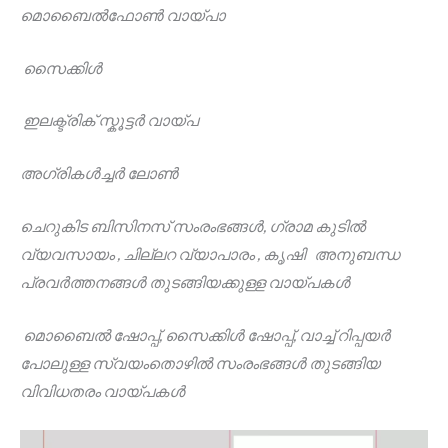
മൊബൈൽഫോൺ വായ്പാ
സൈക്കിൾ
ഇലക്ട്രിക് സ്കൂട്ടർ വായ്പ
അഗ്രികൾച്ചർ ലോൺ
ചെറുകിട ബിസിനസ് സംരംഭങ്ങൾ, ഗ്രാമ കുടിൽ
വ്യവസായം , ചില്ലറ വ്യാപാരം , കൃഷി അനുബന്ധ
പ്രവർത്തനങ്ങൾ തുടങ്ങിയക്കുള്ള വായ്പകൾ
മൊബൈൽ ഷോപ്പ്, സൈക്കിൾ ഷോപ്പ്, വാച്ച് റിപ്പയർ
പോലുള്ള സ്വയംതൊഴിൽ സംരംഭങ്ങൾ തുടങ്ങിയ
വിവിധതരം വായ്പകൾ