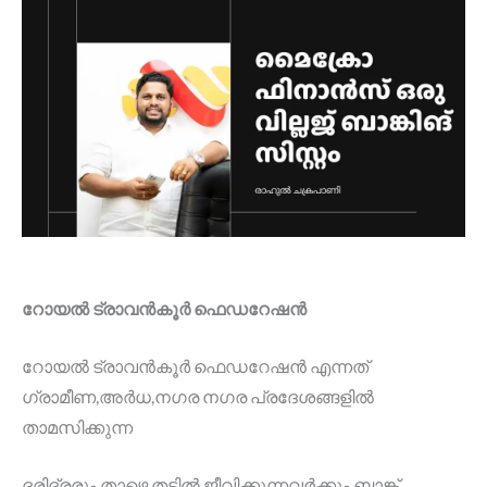
റോയൽ ട്രാവൻകൂർ ഫെഡറേഷൻ
റോയൽ ട്രാവൻകൂർ ഫെഡറേഷൻ എന്നത്
ഗ്രാമീണ,അർധ,നഗര നഗര പ്രദേശങ്ങളിൽ
താമസിക്കുന്ന
ദരിദ്രരും താഴെ തട്ടിൽ ജീവിക്കുന്നവർക്കും ബാങ്ക്