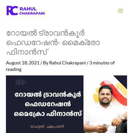
Skip
S
to
e
content
a
റോയൽ ട്രാവൻകൂർ
r
ഫെഡറേഷൻ- മൈക്രോ
c
ഫിനാൻസ്
h
August 18, 2021
/ By
Rahul Chakrapani
/
3 minutes of
reading