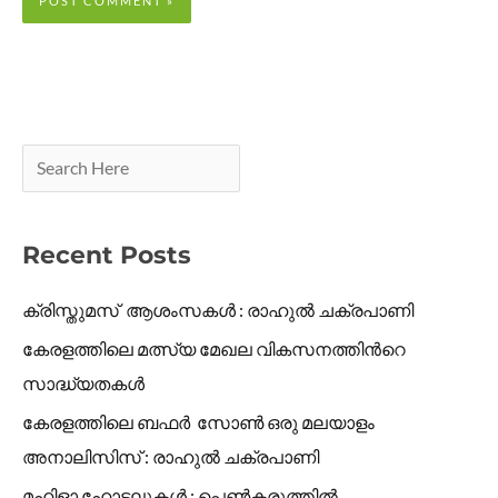
Recent Posts
ക്രിസ്തുമസ് ആശംസകൾ : രാഹുൽ ചക്രപാണി
കേരളത്തിലെ മത്സ്യ മേഖല വികസനത്തിൻറെ
സാദ്ധ്യതകൾ
കേരളത്തിലെ ബഫർ സോൺ ഒരു മലയാളം
അനാലിസിസ് : രാഹുൽ ചക്രപാണി
മഹിളാ ഹോട്ടലുകൾ : പെൺകരുത്തിൽ