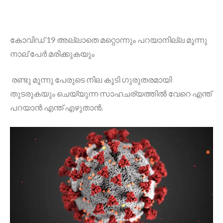
കോവിഡ് 19 അല്ലാതെ മറ്റൊന്നും പറയാനില്ല മൂന്നു
നാല് പേർ മരിക്കുകയും
രണ്ടു മൂന്നു പേരുടെ നില കൂടി ഗുരുതരമായി
തുടരുകയും ചെയ്യുന്ന സാഹചര്യത്തിൽ വേറെ എന്ത്
പറയാൻ എന്ത് എഴുതാൻ.