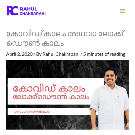
Skip
S
to
e
content
a
കോവിഡ് കാലം അഥവാ ലോക്ക്
r
ഡൌൺ കാലം
c
h
April 2, 2020
/ By
Rahul Chakrapani
/
5 minutes of reading