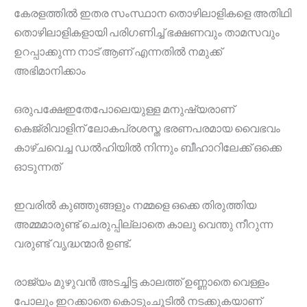
കേരളത്തിൽ ഇതര സംസ്ഥാന തൊഴിലാളികളെ അതിഥി
തൊഴിലാളികളായി പരിഗണിച്ച് ഭക്ഷണവും താമസവും
ഉറപ്പാക്കുന്ന നാട് ആണ് എന്നതിൽ നമുക്ക്
അഭിമാനിക്കാം
ഒരുപക്ഷേഇതേപോലെയുള്ള മനുഷ്യരാണ്
കെജ്രിവാളിന് ലോകപ്രശസ്ത ഭരണപരമായ വൈഭവം
കാഴ്ചവെച്ച ഡൽഹിയിൽ നിന്നും ബീഹാറിലേക്ക് ഒക്കെ
ഓടുന്നത്
ഇവരിൽ കുഞ്ഞുങ്ങളും നമ്മളെ ഒക്കെ തിരുത്തിയ
അമ്മമാരുണ്ട് ചെരുപ്പില്ലാതെ കാലു വെന്തു നീറുന്ന
വരുണ്ട് വൃദ്ധന്മാർ ഉണ്ട്.
രാജ്യം മുഴുവൻ അടച്ചിട്ട കാലത്ത് ഉണ്ണാതെ വെള്ളം
പോലും ഇറക്കാതെ കൊടുംചൂടിൽ നടക്കുകയാണ്