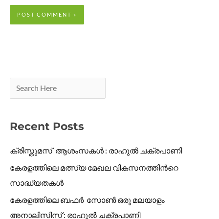
Recent Posts
ക്രിസ്തുമസ് ആശംസകൾ : രാഹുൽ ചക്രപാണി
കേരളത്തിലെ മത്സ്യ മേഖല വികസനത്തിൻറെ
സാദ്ധ്യതകൾ
കേരളത്തിലെ ബഫർ സോൺ ഒരു മലയാളം
അനാലിസിസ് : രാഹുൽ ചക്രപാണി